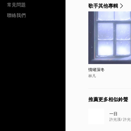
常見問題
歌手其他專輯
聯絡我們
情绪深冬
林凡
推薦更多相似鈴聲
一日
許光漢
/ 許