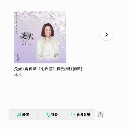
是光 (電視劇《七夜雪》循光同往插曲)
爱或不爱
林凡
林凡
鈴聲
答鈴
背景音樂