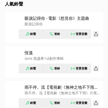
人氣鈴聲
眼淚記得你 - 電影《想見你》主題曲
眼淚記得你
鈴聲
答鈴
背景音樂
恆溫
Girls 孫盛希1st創作專輯
鈴聲
答鈴
背景音樂
雨不停。流【電視劇《無神之地不下雨》
片尾曲】
雨不停。流【電視劇《無神之地不下雨》片尾
曲】
鈴聲
答鈴
背景音樂