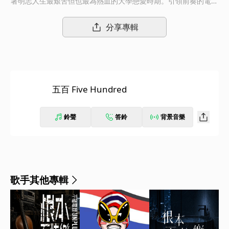
著明志人生最艱苦但也最為熱血的大學戀愛時期。引領前奏的電吉
他拉開故事的帷幕，象征著受到台客搖滾熏陶的明志在夜裡瘋狂地
創作，於流星般滑落的鋼琴聲一點一滴地把聽覺帶回當時兩人還在
分享專輯
一起的00年代，搭配搖滾靈魂和精神，讓這首歌曲重現當時候的搖
滾風潮。《五百》不僅是一首明志向台客搖滾天王伍佰的致敬作
品，亦是明志感念自己當年沒有放棄音樂夢的肺腑之聲。每個人曾
經在追夢的路上，都會有不一樣的憧憬，這些憧憬往往是你成長的
歲月。當任何事情去到瓶頸或者低谷的時候，可以回想曾經在追求
五百 Five Hundred
理想和願望的那股衝勁，可能會被許多的無情和現實掩埋，但像副
歌所説的 “少年啊 要忍耐 撐過熬過總算苦盡甘來”。這就是伍佰的
精神。我聽著伍佰 我哼著伍佰。
鈴聲
答鈴
背景音樂
歌手其他專輯