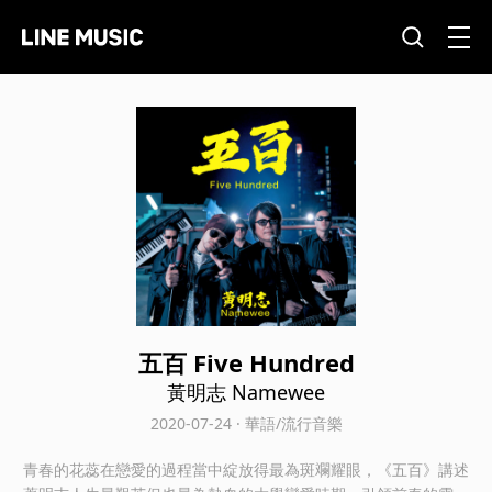
五百 Five Hundred
黃明志 Namewee
2020-07-24 · 華語/流行音樂
青春的花蕊在戀愛的過程當中綻放得最為斑斕耀眼，《五百》講述