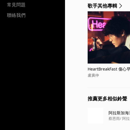
常見問題
歌手其他專輯
聯絡我們
HeartBreakFast 傷
盧廣仲
推薦更多相似鈴聲
阿拉斯加海
蔡恩雨
/ 阿