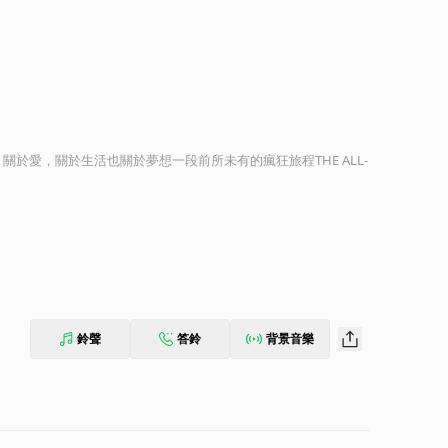
於愛，關於生活也關於夢想一段前所未有的瘋狂旅程THE ALL-
鈴聲
答鈴
背景音樂