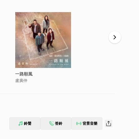
一路順風
愚人節快樂
盧廣仲
盧廣仲
鈴聲
答鈴
背景音樂