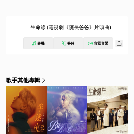
生命線 (電視劇《院長爸爸》片頭曲)
鈴聲
答鈴
背景音樂
歌手其他專輯