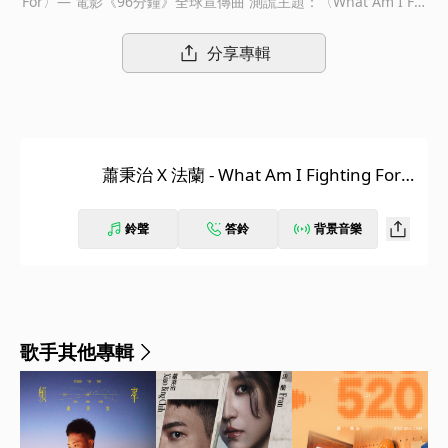
For〉— 電影《96分鐘》全球宣傳曲 測謊主題：〈What Am I Fig
hting For〉 證人：蕭秉治 Xiao Bing Chih X 法蘭 Fran 測謊鑑
定： • 人生的努力，為的是自己，還是他人？ • 你是英雄，還是兇
分享專輯
手？ • 現在的決定，是最想做的選擇嗎？ 人生多重選擇題，找回
奮不顧身的理由 謊言、真實，此刻，誰來作證…… 蕭秉治 Xiao Bi
ng Chih X 法蘭 Fran〈What Am I Fighting For〉 華語樂壇金曲
製造機 x 金馬最佳原創電影音樂得主 首度搖滾詞曲創作，電影《9
6分鐘》全球宣傳曲 人生的抉擇，往往像是封閉式的選擇題：選項
蕭秉治 X 法蘭 - What Am I Fighting For
很多，但在事發的當下，只能選出唯一；歌曲〈What Am I Fighti
(電影《96分鐘》宣傳曲)
ng For〉就是一首描寫面對抉擇時，內心沸騰掙扎情緒的搖滾歌
曲。由華語樂壇億萬金曲製造機蕭秉治作曲，金馬最佳原創電影音
鈴聲
答鈴
背景音樂
樂得主法蘭作詞，兩人首次合體詞曲創作，為電影《96分鐘》打造
出令人驚艷的全球宣傳曲。作曲時，秉治思考到電影緊張刺激的情
節、人們深層激昂的情感，使用了2000年流行的搖滾風格呈現出
多層次的情緒沸騰；法蘭作詞的核心除了與秉治作曲的搖滾激昂共
鳴，更從「What if？」的概念出發：電影裡人們做選擇的方式，
歌手其他專輯
與每個人生活裡面對抉擇的態度互相映照，好像生而為人，「選
擇」是必經的課題；只是，我們終究是人，選擇的當下，是真、是
假，則由每人內心開放爭論。 兩位創作者不僅創作實力堅強，也
透過他們的聲線對新單曲〈What Am I Fighting For〉的詮釋，表
現出抉擇當下的掙扎態度，秉治以低聲呢喃和高亢嘶吼兩種旋律線