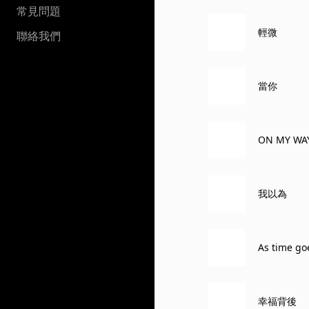
常見問題
輕微
聯絡我們
當你
ON MY W
我以為
As time go
幸福背後