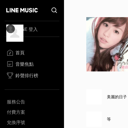
LINE 登入
首頁
音樂焦點
鈴聲排行榜
美麗的日子
服務公告
付費方案
等
兌換序號