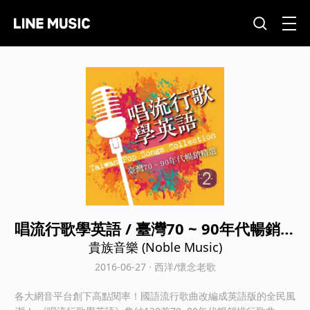
唱流行歌學英語 / 臺灣70 ~ 90年代暢銷精
選 CD2
貴族音樂 (Noble Music)
2016-06-27 · 西洋/懷念老歌
各大網音平台創下高點閱率！國語流行歌曲改編成英語版的全民風