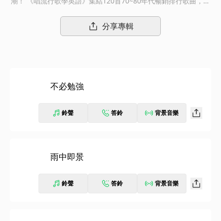
潮！ 《唱流行歌學英語》集結120首70~80年代暢銷排行歌曲，全
新製作、翻唱成10 CD英語版：張雨生〈我的未來不是夢〉、周華
健〈心的方向〉、芝麻龍眼〈動不動就說愛我〉……首首動聽、張
分享專輯
張經典！天籟般的歌聲與猶如「音樂磁場」的優美樂風，在熟悉旋
律中，隨著簡單易懂的英語歌詞一起輕鬆哼唱，盡情享受數位時代
娛樂、學習兼具的休閒生活！
不必勉強
鈴聲
答鈴
背景音樂
雨中即景
鈴聲
答鈴
背景音樂