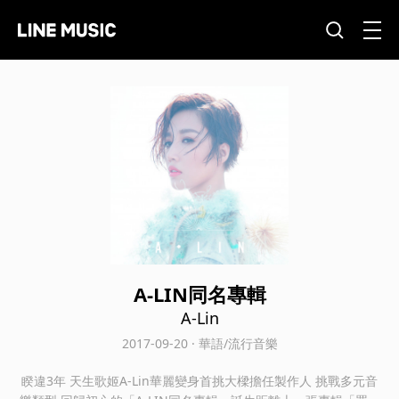
A-LIN同名專輯
A-Lin
2017-09-20 · 華語/流行音樂
睽違3年 天生歌姬A-Lin華麗變身首挑大樑擔任製作人 挑戰多元音