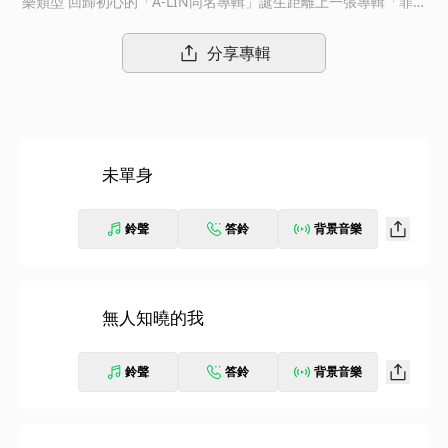
樂類型 回歸初心的「A-LIN同名專輯」誕生距離上一張專輯「罪惡
感」發行將近3年，並歷經了「我是歌手」節目征戰，儘管樂迷與
媒體不停的敲邊鼓催促與探詢，抱定了「做到滿意才要發片」信念
分享專輯
的A-Lin，從原本索尼音樂表定的16下半年延到17年初，一直過不
了自己處女座完美潔癖這關的她終於交出母帶，今年九月，將推出
她首度挑下專輯製作人的重擔，與金曲獎最佳製作人荒井十一攜手
製作、耗時18個月打造的「A-LIN同名專輯」與大家見面。A-Lin
與荒井積極探索過去不曾涉及的音樂類型，開發新的演繹方式，新
未單身
的情感與人的切入角度，並全面融入A-Lin這些年的生活經歷與樂
觀的人生態度，並請到金曲獎作詞人李焯雄執筆為整張專輯創作所
有歌詞，3個龜毛的人終於在一年半後完成了這張最A-Lin的同名專
鈴聲
答鈴
背景音樂
輯。「常常錄到早上四點收工，回家時心裡總會想：我幹嘛這樣折
磨自己？倒頭睡醒後一聽，就會不由自主冒出一堆問號與嘆息，覺
得不行不行，一定還可以更好的！」A-Lin回憶一延再延的原因，
忍不住笑了：「我常前一晚跟荒井在錄音室確認過某首歌已經夠好
無人知曉的我
了，並答應他不會再錄再修了，隔天我們一定要錄其他歌趕進度；
結果都是我先黃牛，第二天一進棚就重唱昨天那首說好要罷手的
鈴聲
答鈴
背景音樂
歌，常搞得荒井又氣又好笑，完全拿我沒辦法！」這經常性在台
北、北京、香港三地上演的劇情，說直白一點就是「製作人A-Lin
整死唱歌的A-Lin」，並搞瘋另一個製作夥伴：荒井十一。她回想
這段漫長的音樂製作過程，說自己出道十多年來，這還真是她第一