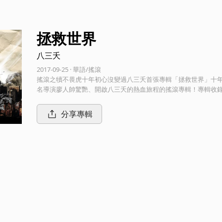
拯救世界
八三夭
2017-09-25 · 華語/搖滾
搖滾之犢不畏虎十年初心沒變過八三夭首張專輯「拯救世界」十
名導演廖人帥驚艷、開啟八三夭的熱血旅程的搖滾專輯！專輯收錄 [ 來去夏威夷
界... ]...等原創歌曲。在 [ 2017 生日趴趴趴 ] 巡迴圓滿達
同慶 [ 拯救世界 ] 十週年。
分享專輯