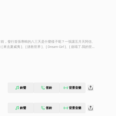
年前，發行首張專輯的八三夭是什麼樣子呢？一張讓五月天阿信、
 ]、[ 拯救世界 ]、[ Dream Girl ]、[ 崩塌了.我的世
陣之際，滾石唱片誠摯蒐藏 [ 拯救世界 ] 音樂母帶，珍藏八三夭搖滾初心，
鈴聲
答鈴
背景音樂
鈴聲
答鈴
背景音樂