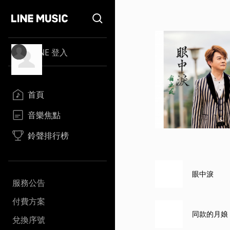
LINE 登入
首頁
音樂焦點
鈴聲排行榜
眼中淚
服務公告
付費方案
同款的月娘
兌換序號