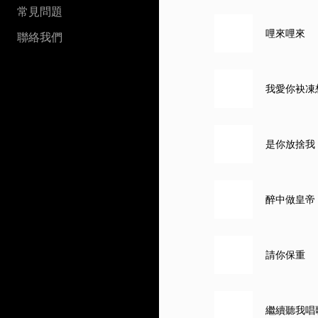
常見問題
哩來哩來
聯絡我們
我愛你袂凍
是你放捨我
醉中做皇帝
請你保重
繼續聽我唱