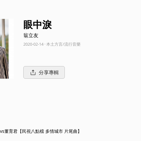
眼中淚
翁立友
2020-02-14 · 本土方言/流行音樂
分享專輯
 vs董育君【民視八點檔 多情城市 片尾曲】