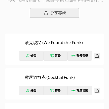
「今天，就是要你開心。」無論你走在路上還是坐在辦公桌前，這
股放克風一定能喚醒你體內的律動因子。 這不是一張只屬於放克
迷的專輯，而是為所有需要好心情的人準備的能量補帖。按下播
分享專輯
放，讓復古節奏帶你搖擺起來！
放克現蹤 (We Found the Funk)
鈴聲
答鈴
背景音樂
雞尾酒放克 (Cocktail Funk)
鈴聲
答鈴
背景音樂