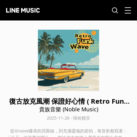
復古放克風潮 保證好心情 ( Retro Funk
Wave - Good Vibes Guaranteed)
貴族音樂 (Noble Music)
2025-11-26 · 嘻哈饒舌
從Groove爆表的貝斯線，到充滿靈魂的節拍，每首歌都寫著：