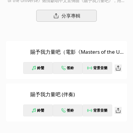
of the Universe》燃情獻唱中文宣傳曲《賜予我力量吧》，用搖
滾與復古Disco的熾熱碰撞，喚醒刻在每個人DNA裡的經典記憶。
「賜予我力量吧，以戰鬥中結下的吻與疤」，蕭敬騰以極具穿透力
分享專輯
的搖滾嗓音，唱出了希曼這位童年螢幕英雄的力量與信念。他用充
滿爆發力的聲線，搭配復古Disco的強勁律動，將埃坦尼亞的傳奇
史詩，注入這一場跨越時空的熱血狂歡中。 電影《Masters of th
e Universe》6月3日起全球獻映，讓我們跟著節奏揮舞手臂，一
「劍」變身，見證宇宙最強戰士歸來，重回熱血沸騰的年代！
賜予我力量吧（電影《Masters of the Uni
verse》中文宣傳曲）
鈴聲
答鈴
背景音樂
賜予我力量吧 (伴奏)
鈴聲
答鈴
背景音樂