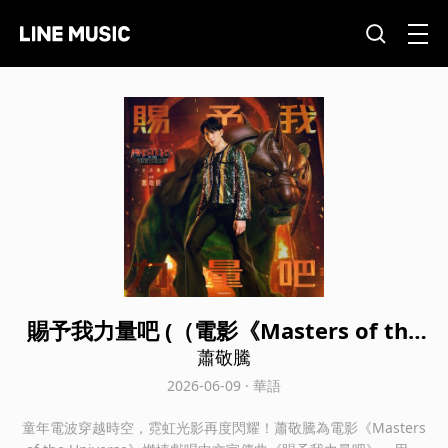
賜予我力量吧 (（電影《Masters of the
Universe》中文宣傳曲）)
蕭敬騰
2026-06-09 · 華語
童年電波穿越時空，霓虹光影再度閃耀！蕭敬騰為電影《Masters