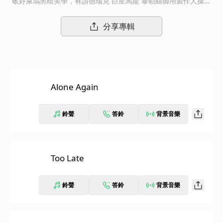
敬好萊塢黑暗美學，有請德瑞克 巨星馬龍 泰勒絲御用製作人操刀
★收錄英美冠軍雙主打"Blinding Lights"、"Heartless"等多首最
新力作 The Weeknd被滾石雜誌稱為「下一個Michael Jackso
分享專輯
n」、華爾街日報盛讚他是「節奏藍調界的黑暗騎士(Dark Knight
of R&B)」，成功融合PBR&B、POP、Disco、Funk等曲風，打造
了專屬於自己獨步全球的音樂，各天王天后指名合作，「星聞人
物」、「音樂魔人」等稱號都已不能滿足他；2020年，The Week
nd將帶來突破新境界的音樂作品，再次重塑自己的音樂巔峰。 本
Alone Again
名Abel Makkonen Tesfaye的The Weeknd，靠著生涯【Kiss Lan
d 】、【Beauty Behind the Madness】、【Starboy】等3張專
輯，以及EP【My Dear Melancholy,】，還有Mixtape【House o
鈴聲
答鈴
背景音樂
f Balloons】、【Thursday】、【Echoes of Silence】，再加上
多首告示牌冠軍單曲，累積了全球破7000萬張的專輯與單曲銷售
紀錄，成為21世紀以來最受矚目的超級巨星之一；除此之外，The
Weeknd擁有3座葛萊美獎、8座告示牌音樂大獎、2座全美音樂
Too Late
獎、9座朱諾音樂獎，更曾被提名奧斯卡大獎，種種豐功偉業，讓
他成為當代傲視群雄的天王人物。2016年的【Starboy】，一舉拿
鈴聲
答鈴
背景音樂
下美國告示牌流行專輯榜以及節奏藍調嘻哈榜的雙料冠軍，且同時
榮登英國金榜、瑞典、挪威、芬蘭、丹麥、加拿大以及澳洲的排行
冠軍，挑戰人生的全新頂點。睽違4年之後，The Weeknd擷取更
多的黑暗元素，將自己的音樂帶到更深沉的境界，同時融入許多好