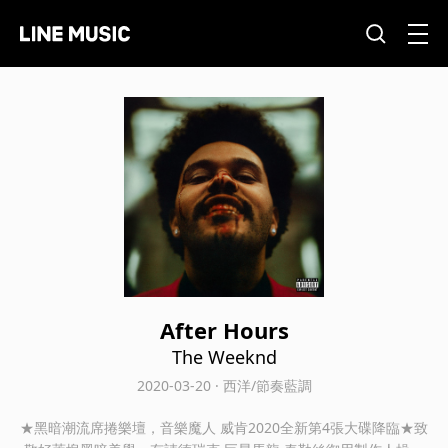
After Hours
The Weeknd
2020-03-20 · 西洋/節奏藍調
★黑暗潮流席捲樂壇，音樂魔人 威肯2020全新第4張大碟降臨★致