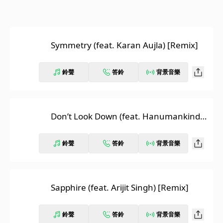
Symmetry (feat. Karan Aujla) [Remix]
鈴聲
答鈴
背景音樂
Don’t Look Down (feat. Hanumankind,
Dhee, Santhosh Narayanan) [Remix]
鈴聲
答鈴
背景音樂
Sapphire (feat. Arijit Singh) [Remix]
鈴聲
答鈴
背景音樂