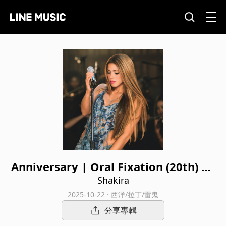
Anniversary | Oral Fixation (20th) an
d Pies Descalzos (30th) LIVE
Shakira
2025-10-22 · 西洋/拉丁/雷鬼
分享專輯