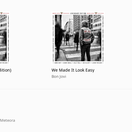
ition)
We Made It Look Easy
Bon Jovi
 Meteora