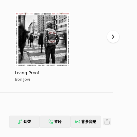
Living Proof
Red, White 
Springstee
Bon Jovi
Bon Jovi
鈴聲
答鈴
背景音樂