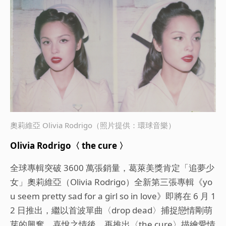
「追
夢少
女」
Olivi
a Ro
drig
o 全
奧莉維亞 Olivia Rodrigo（照片提供：環球音樂）
新第
Olivia Rodrigo〈 the cure 〉
三張
全球專輯突破 3600 萬張銷量，葛萊美獎肯定「追夢少
專輯
女」奧莉維亞（Olivia Rodrigo）全新第三張專輯《yo
發行
u seem pretty sad for a girl so in love》即將在 6 月 1
2 日推出，繼以首波單曲〈drop dead〉捕捉戀情剛萌
前再
芽的興奮、喜悅之情後，再推出〈the cure〉描繪愛情