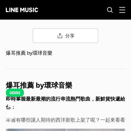
2026.06.01
分享
爆耳推薦 by環球音樂
爆耳推薦 by環球音樂
即時掌握最新最潮的流行串流熱門歌曲，新鮮貨快遞給
爆耳
你！
推薦
本週有哪些讓人期待的西洋新歌上架了呢？一起來看看
｜